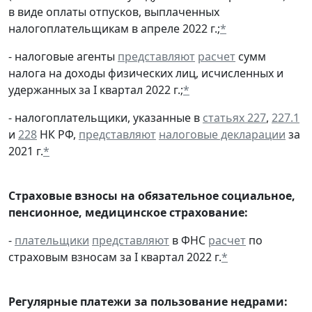
в виде оплаты отпусков, выплаченных
налогоплательщикам в апреле 2022 г.;
*
- налоговые агенты
представляют
расчет
сумм
налога на доходы физических лиц, исчисленных и
удержанных за I квартал 2022 г.;
*
- налогоплательщики, указанные в
статьях 227
,
227.1
и
228
НК РФ,
представляют
налоговые декларации
за
2021 г.
*
Страховые взносы на обязательное социальное,
пенсионное, медицинское страхование:
-
плательщики
представляют
в ФНС
расчет
по
страховым взносам за I квартал 2022 г.
*
Регулярные платежи за пользование недрами: