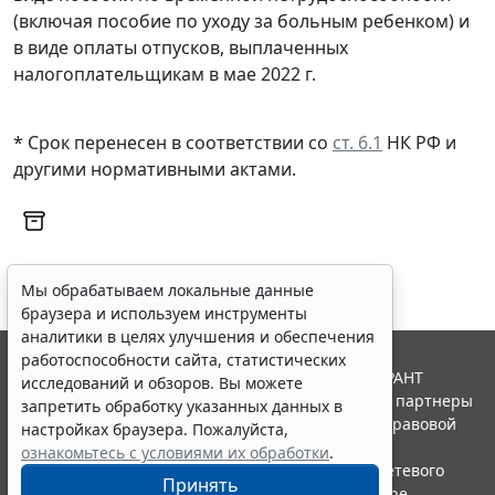
(включая пособие по уходу за больным ребенком) и
в виде оплаты отпусков, выплаченных
налогоплательщикам в мае 2022 г.
* Срок перенесен в соответствии со
ст. 6.1
НК РФ и
другими
нормативными актами
.
Мы обрабатываем локальные данные
браузера и используем инструменты
аналитики в целях улучшения и обеспечения
работоспособности сайта, статистических
© ООО "НПП "ГАРАНТ-СЕРВИС", 2026. Система ГАРАНТ
исследований и обзоров. Вы можете
выпускается с 1990 года. Компания "Гарант" и ее партнеры
запретить обработку указанных данных в
являются участниками Российской ассоциации правовой
настройках браузера. Пожалуйста,
информации ГАРАНТ.
ознакомьтесь с условиями их обработки
.
Портал ГАРАНТ.РУ зарегистрирован в качестве сетевого
Принять
издания Федеральной службой по надзору в сфере