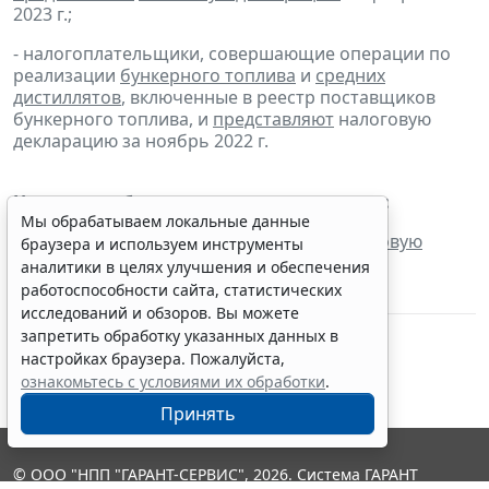
2023 г.;
- налогоплательщики, совершающие операции по
реализации
бункерного топлива
и
средних
дистиллятов
, включенные в реестр поставщиков
бункерного топлива, и
представляют
налоговую
декларацию за ноябрь 2022 г.
Налог на добычу полезных ископаемых:
Мы обрабатываем локальные данные
-
налогоплательщики
представляют
налоговую
браузера и используем инструменты
декларацию
за апрель 2023 г.
аналитики в целях улучшения и обеспечения
работоспособности сайта, статистических
исследований и обзоров. Вы можете
запретить обработку указанных данных в
настройках браузера. Пожалуйста,
ознакомьтесь с условиями их обработки
.
Принять
© ООО "НПП "ГАРАНТ-СЕРВИС", 2026. Система ГАРАНТ