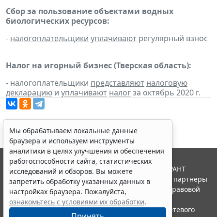
Сбор за пользование объектами водных
биологических ресурсов:
-
налогоплательщики
уплачивают
регулярный взнос
Налог на игорный бизнес (Тверская область):
- налогоплательщики
представляют
налоговую
декларацию
и
уплачивают
налог
за октябрь 2020 г.
Мы обрабатываем локальные данные
браузера и используем инструменты
аналитики в целях улучшения и обеспечения
работоспособности сайта, статистических
© ООО "НПП "ГАРАНТ-СЕРВИС", 2026. Система ГАРАНТ
исследований и обзоров. Вы можете
выпускается с 1990 года. Компания "Гарант" и ее партнеры
запретить обработку указанных данных в
являются участниками Российской ассоциации правовой
настройках браузера. Пожалуйста,
информации ГАРАНТ.
ознакомьтесь с условиями их обработки
.
Портал ГАРАНТ.РУ зарегистрирован в качестве сетевого
Принять