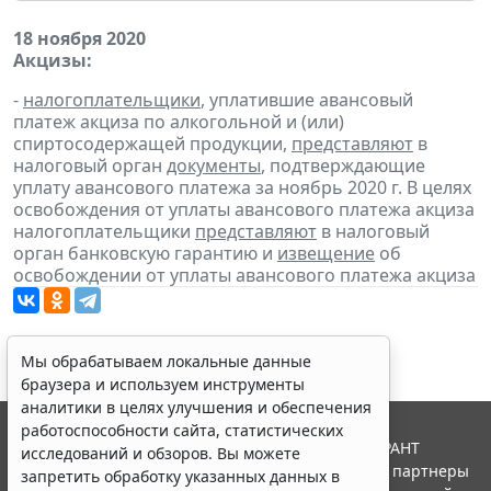
18 ноября 2020
Акцизы:
-
налогоплательщики
, уплатившие авансовый
платеж акциза по алкогольной и (или)
спиртосодержащей продукции,
представляют
в
налоговый орган
документы
, подтверждающие
уплату авансового платежа за ноябрь 2020 г. В целях
освобождения от уплаты авансового платежа акциза
налогоплательщики
представляют
в налоговый
орган банковскую гарантию и
извещение
об
освобождении от уплаты авансового платежа акциза
Мы обрабатываем локальные данные
браузера и используем инструменты
аналитики в целях улучшения и обеспечения
работоспособности сайта, статистических
© ООО "НПП "ГАРАНТ-СЕРВИС", 2026. Система ГАРАНТ
исследований и обзоров. Вы можете
выпускается с 1990 года. Компания "Гарант" и ее партнеры
запретить обработку указанных данных в