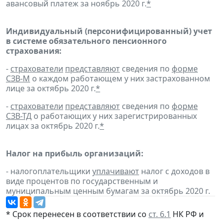
авансовый платеж за ноябрь 2020 г.
*
Индивидуальный (персонифицированный) учет
в системе обязательного пенсионного
страхования:
-
страхователи
представляют
сведения по
форме
СЗВ-М
о каждом работающем у них застрахованном
лице за октябрь 2020 г.
*
-
страхователи
представляют
сведения по
форме
СЗВ-ТД
о работающих у них зарегистрированных
лицах за октябрь 2020 г.
*
Налог на прибыль организаций:
- налогоплательщики
уплачивают
налог с доходов в
виде процентов по государственным и
муниципальным ценным бумагам за октябрь 2020 г.
* Срок перенесен в соответствии со
ст. 6.1
НК РФ и