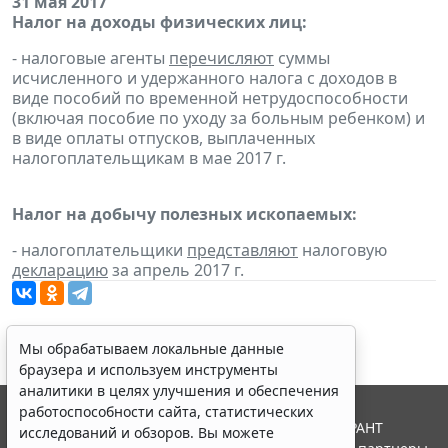
31 мая 2017
Налог на доходы физических лиц:
- налоговые агенты
перечисляют
суммы
исчисленного и удержанного налога с доходов в
виде пособий по временной нетрудоспособности
(включая пособие по уходу за больным ребенком) и
в виде оплаты отпусков, выплаченных
налогоплательщикам в мае 2017 г.
Налог на добычу полезных ископаемых:
- налогоплательщики
представляют
налоговую
декларацию
за апрель 2017 г.
Мы обрабатываем локальные данные
браузера и используем инструменты
аналитики в целях улучшения и обеспечения
работоспособности сайта, статистических
© ООО "НПП "ГАРАНТ-СЕРВИС", 2026. Система ГАРАНТ
исследований и обзоров. Вы можете