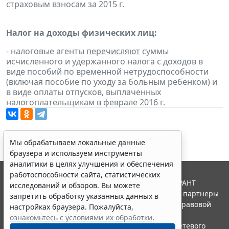
страховым взносам за 2015 г.
Налог на доходы физических лиц:
- налоговые агенты
перечисляют
суммы
исчисленного и удержанного налога с доходов в
виде пособий по временной нетрудоспособности
(включая пособие по уходу за больным ребенком) и
в виде оплаты отпусков, выплаченных
налогоплательщикам в феврале 2016 г.
Мы обрабатываем локальные данные
браузера и используем инструменты
аналитики в целях улучшения и обеспечения
работоспособности сайта, статистических
© ООО "НПП "ГАРАНТ-СЕРВИС", 2026. Система ГАРАНТ
исследований и обзоров. Вы можете
выпускается с 1990 года. Компания "Гарант" и ее партнеры
запретить обработку указанных данных в
являются участниками Российской ассоциации правовой
настройках браузера. Пожалуйста,
информации ГАРАНТ.
ознакомьтесь с условиями их обработки
.
Портал ГАРАНТ.РУ зарегистрирован в качестве сетевого