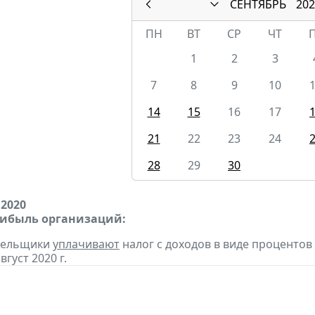
СЕНТЯБРЬ
202
ПН
ВТ
СР
ЧТ
1
2
3
7
8
9
10
14
15
16
17
21
22
23
24
28
29
30
 2020
рибыль организаций:
ательщики
уплачивают
налог с доходов в виде проценто
вгуст 2020 г.