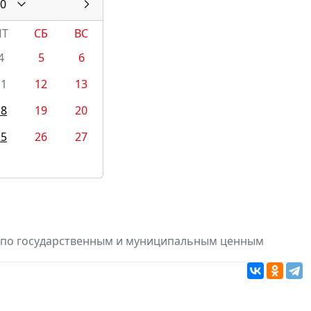
0
ПТ
СБ
ВС
4
5
6
11
12
13
18
19
20
25
26
27
в по государственным и муниципальным ценным