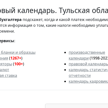
вый календарь. Тульская облас
бухгалтера
подскажет, когда и какой платеж необходи
вится информация о том, какие налоги необходимо уплат
ремени.
ервисы
:
 бланки и образцы
производственные
ения
(
1267+
)
календари
(1998-202
ляторы
(
100+
)
правовой календар
валют
календарь статисти
ая ставка
отчетности
календарь кадровик