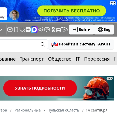
м
Войти
Eng
Перейти в систему ГАРАНТ
ование
Транспорт
Общество
IT
Профессия
П
тера
Региональные
Тульская область
14 сентября