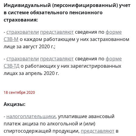
Индивидуальный (персонифицированный) учет
в системе обязательного пенсионного
страхования:
-
страхователи
представляют
сведения по
форме
СЗВ-М
о каждом работающем у них застрахованном
лице за август 2020 г.;
-
страхователи
представляют
сведения по
форме
СЗВ-ТД
о работающих у них зарегистрированных
лицах за апрель 2020 г.
18 сентября 2020
Акцизы:
-
налогоплательщики
, уплатившие авансовый
платеж акциза по алкогольной и (или)
спиртосодержащей продукции,
представляют
в