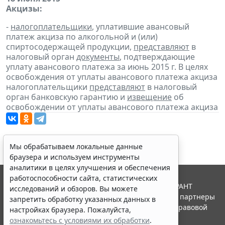
Акцизы:
-
налогоплательщики
, уплатившие авансовый
платеж акциза по алкогольной и (или)
спиртосодержащей продукции,
представляют
в
налоговый орган
документы
, подтверждающие
уплату авансового платежа за июнь 2015 г. В целях
освобождения от уплаты авансового платежа акциза
налогоплательщики
представляют
в налоговый
орган банковскую гарантию и
извещение
об
освобождении от уплаты авансового платежа акциза
Мы обрабатываем локальные данные
браузера и используем инструменты
аналитики в целях улучшения и обеспечения
работоспособности сайта, статистических
© ООО "НПП "ГАРАНТ-СЕРВИС", 2026. Система ГАРАНТ
исследований и обзоров. Вы можете
выпускается с 1990 года. Компания "Гарант" и ее партнеры
запретить обработку указанных данных в
являются участниками Российской ассоциации правовой
настройках браузера. Пожалуйста,
информации ГАРАНТ.
ознакомьтесь с условиями их обработки
.