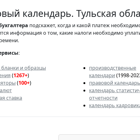
вый календарь. Тульская обла
бухгалтера
подскажет, когда и какой платеж необходи
вится информация о том, какие налоги необходимо уплат
ремени.
ервисы
:
 бланки и образцы
производственные
ения
(
1267+
)
календари
(1998-202
ляторы
(
100+
)
правовой календар
валют
календарь статисти
ая ставка
отчетности
календарь кадровик