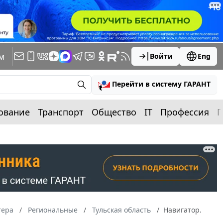
м
Войти
Eng
Перейти в систему ГАРАНТ
ование
Транспорт
Общество
IT
Профессия
П
тера
Региональные
Тульская область
Навигатор.