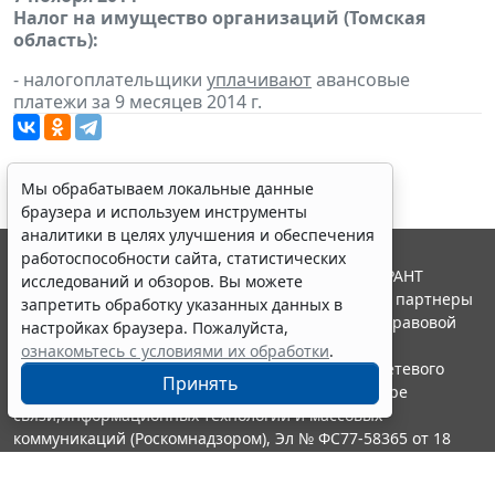
Налог на имущество организаций (Томская
область):
- налогоплательщики
уплачивают
авансовые
платежи за 9 месяцев 2014 г.
Мы обрабатываем локальные данные
браузера и используем инструменты
аналитики в целях улучшения и обеспечения
работоспособности сайта, статистических
© ООО "НПП "ГАРАНТ-СЕРВИС", 2026. Система ГАРАНТ
исследований и обзоров. Вы можете
выпускается с 1990 года. Компания "Гарант" и ее партнеры
запретить обработку указанных данных в
являются участниками Российской ассоциации правовой
настройках браузера. Пожалуйста,
информации ГАРАНТ.
ознакомьтесь с условиями их обработки
.
Портал ГАРАНТ.РУ зарегистрирован в качестве сетевого
Принять
издания Федеральной службой по надзору в сфере
связи,информационных технологий и массовых
коммуникаций (Роскомнадзором), Эл № ФС77-58365 от 18
июня 2014 года.