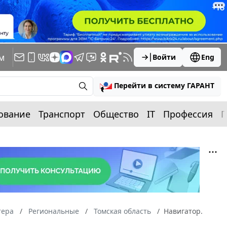
м
Войти
Eng
Перейти в систему ГАРАНТ
ование
Транспорт
Общество
IT
Профессия
П
тера
Региональные
Томская область
Навигатор.