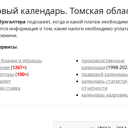
вый календарь. Томская обла
бухгалтера
подскажет, когда и какой платеж необходи
вится информация о том, какие налоги необходимо уплат
ремени.
ервисы
:
 бланки и образцы
производственные
ения
(
1267+
)
календари
(1998-202
ляторы
(
100+
)
правовой календар
валют
календарь статисти
ая ставка
отчетности
календарь кадровик