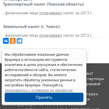
Транспортный налог (Томская область):
- физические лица
уплачивают
налог за 2013 г.
Земельный налог (г. Томск):
- физические лица
уплачивают
налог за 2013 г.
Мы обрабатываем локальные данные
браузера и используем инструменты
аналитики в целях улучшения и обеспечения
работоспособности сайта, статистических
© ООО "НПП "ГАРАНТ-СЕРВИС", 2026. Система ГАРАНТ
исследований и обзоров. Вы можете
выпускается с 1990 года. Компания "Гарант" и ее партнеры
запретить обработку указанных данных в
являются участниками Российской ассоциации правовой
настройках браузера. Пожалуйста,
информации ГАРАНТ.
ознакомьтесь с условиями их обработки
.
Портал ГАРАНТ.РУ зарегистрирован в качестве сетевого
Принять
издания Федеральной службой по надзору в сфере
связи,информационных технологий и массовых