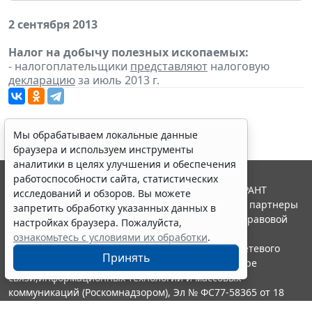
2 сентября 2013
Налог на добычу полезных ископаемых:
- налогоплательщики
представляют
налоговую
декларацию
за июль 2013 г.
Мы обрабатываем локальные данные
браузера и используем инструменты
аналитики в целях улучшения и обеспечения
работоспособности сайта, статистических
© ООО "НПП "ГАРАНТ-СЕРВИС", 2026. Система ГАРАНТ
исследований и обзоров. Вы можете
выпускается с 1990 года. Компания "Гарант" и ее партнеры
запретить обработку указанных данных в
являются участниками Российской ассоциации правовой
настройках браузера. Пожалуйста,
информации ГАРАНТ.
ознакомьтесь с условиями их обработки
.
Портал ГАРАНТ.РУ зарегистрирован в качестве сетевого
Принять
издания Федеральной службой по надзору в сфере
связи,информационных технологий и массовых
коммуникаций (Роскомнадзором), Эл № ФС77-58365 от 18
июня 2014 года.