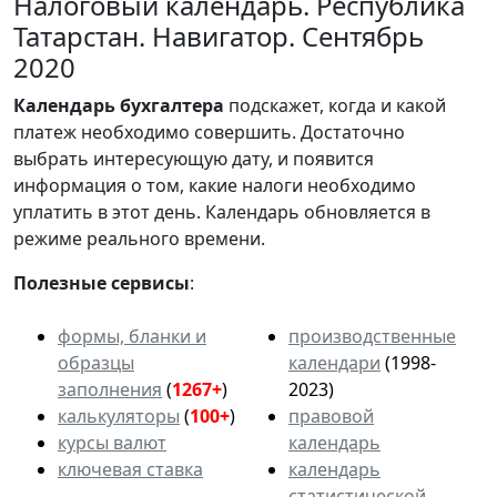
Налоговый календарь. Республика
Татарстан. Навигатор. Сентябрь
2020
Календарь
бухгалтера
подскажет, когда и какой
платеж необходимо совершить. Достаточно
выбрать интересующую дату, и появится
информация о том, какие налоги необходимо
уплатить в этот день. Календарь обновляется в
режиме реального времени.
Полезные сервисы
:
формы, бланки и
производственные
образцы
календари
(1998-
заполнения
(
1267+
)
2023)
калькуляторы
(
100+
)
правовой
курсы валют
календарь
ключевая ставка
календарь
статистической