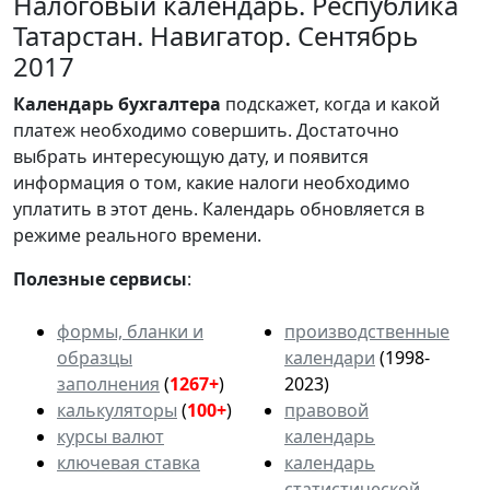
Налоговый календарь. Республика
Татарстан. Навигатор. Сентябрь
2017
Календарь
бухгалтера
подскажет, когда и какой
платеж необходимо совершить. Достаточно
выбрать интересующую дату, и появится
информация о том, какие налоги необходимо
уплатить в этот день. Календарь обновляется в
режиме реального времени.
Полезные сервисы
:
формы, бланки и
производственные
образцы
календари
(1998-
заполнения
(
1267+
)
2023)
калькуляторы
(
100+
)
правовой
курсы валют
календарь
ключевая ставка
календарь
статистической