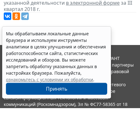
указанной деятельности
в электронной форме
за III
квартал 2018 г.
Мы обрабатываем локальные данные
браузера и используем инструменты
аналитики в целях улучшения и обеспечения
работоспособности сайта, статистических
© ООО "НПП "ГАРАНТ-СЕРВИС", 2026. Система ГАРАНТ
исследований и обзоров. Вы можете
выпускается с 1990 года. Компания "Гарант" и ее партнеры
запретить обработку указанных данных в
являются участниками Российской ассоциации правовой
настройках браузера. Пожалуйста,
информации ГАРАНТ.
ознакомьтесь с условиями их обработки
.
Портал ГАРАНТ.РУ зарегистрирован в качестве сетевого
Принять
издания Федеральной службой по надзору в сфере
связи,информационных технологий и массовых
коммуникаций (Роскомнадзором), Эл № ФС77-58365 от 18
июня 2014 года.
16+
Контакты
8-800-200-88-88