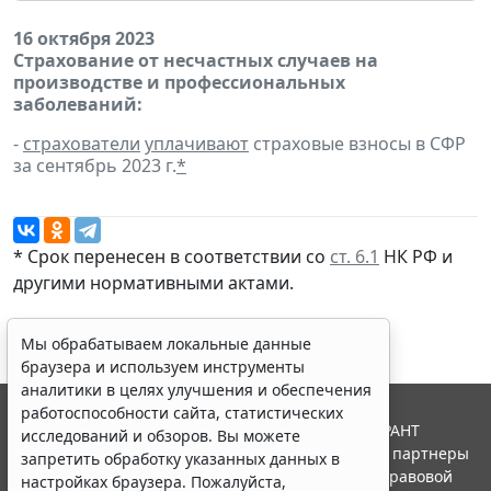
16 октября 2023
Страхование от несчастных случаев на
производстве и профессиональных
заболеваний:
-
страхователи
уплачивают
страховые взносы в СФР
за сентябрь 2023 г.
*
* Срок перенесен в соответствии со
ст. 6.1
НК РФ и
другими
нормативными актами
.
Мы обрабатываем локальные данные
браузера и используем инструменты
аналитики в целях улучшения и обеспечения
работоспособности сайта, статистических
© ООО "НПП "ГАРАНТ-СЕРВИС", 2026. Система ГАРАНТ
исследований и обзоров. Вы можете
выпускается с 1990 года. Компания "Гарант" и ее партнеры
запретить обработку указанных данных в
являются участниками Российской ассоциации правовой
настройках браузера. Пожалуйста,