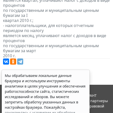
является квартал, уплачивают налог с доходов в виде
процентов
по государственным и муниципальным ценным
бумагам за I
квартал 2010 г.;
- налогоплательщики, для которых отчетным
периодом по налогу
является месяц, уплачивают налог с доходов в виде
процентов
по государственным и муниципальным ценным
бумагам за март
2010 г.
Мы обрабатываем локальные данные
браузера и используем инструменты
аналитики в целях улучшения и обеспечения
работоспособности сайта, статистических
© ООО "НПП "ГАРАНТ-СЕРВИС", 2026. Система ГАРАНТ
исследований и обзоров. Вы можете
выпускается с 1990 года. Компания "Гарант" и ее партнеры
запретить обработку указанных данных в
являются участниками Российской ассоциации правовой
настройках браузера. Пожалуйста,
информации ГАРАНТ.
ознакомьтесь с условиями их обработки
.