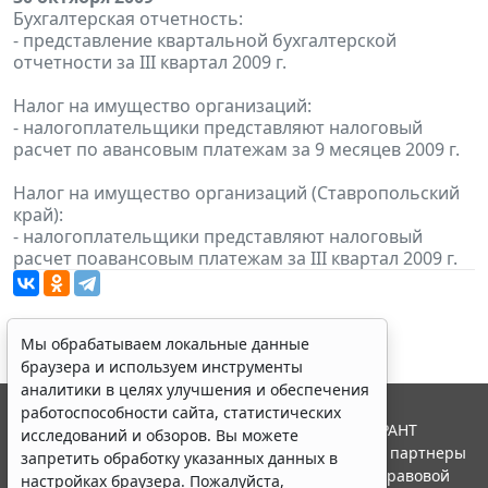
Бухгалтерская отчетность:
- представление квартальной бухгалтерской
отчетности за III квартал 2009 г.
Налог на имущество организаций:
- налогоплательщики представляют налоговый
расчет по авансовым платежам за 9 месяцев 2009 г.
Налог на имущество организаций (Ставропольский
край):
- налогоплательщики представляют налоговый
расчет поавансовым платежам за III квартал 2009 г.
Мы обрабатываем локальные данные
браузера и используем инструменты
аналитики в целях улучшения и обеспечения
работоспособности сайта, статистических
© ООО "НПП "ГАРАНТ-СЕРВИС", 2026. Система ГАРАНТ
исследований и обзоров. Вы можете
выпускается с 1990 года. Компания "Гарант" и ее партнеры
запретить обработку указанных данных в
являются участниками Российской ассоциации правовой
настройках браузера. Пожалуйста,