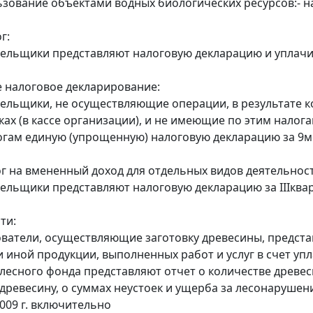
ьзование объектами водных биологических ресурсов:- 
г:
тельщики представляют налоговую декларацию и уплачиваю
 налоговое декларирование:
тельщики, не осуществляющие операции, в результате к
нках (в кассе организации), и не имеющие по этим нало
гам единую (упрощенную) налоговую декларацию за 9ме
г на вмененный доход для отдельных видов деятельност
тельщики представляют налоговую декларацию за IIIкварт
ти:
ователи, осуществляющие заготовку древесины, предста
 иной продукции, выполненных работ и услуг в счет упла
 лесного фонда представляют отчет о количестве древе
 древесину, о суммах неустоек и ущерба за лесонарушен
2009 г. включительно