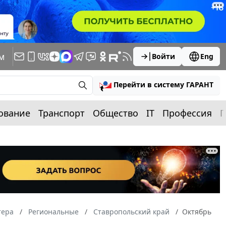
м
Войти
Eng
Перейти в систему ГАРАНТ
ование
Транспорт
Общество
IT
Профессия
П
тера
Региональные
Ставропольский край
Октябрь