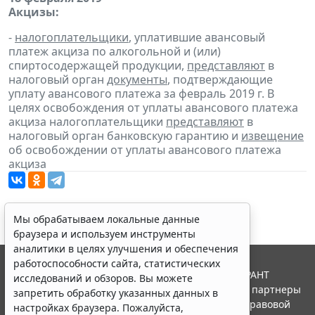
Акцизы:
-
налогоплательщики
, уплатившие авансовый
платеж акциза по алкогольной и (или)
спиртосодержащей продукции,
представляют
в
налоговый орган
документы
, подтверждающие
уплату авансового платежа за февраль 2019 г. В
целях освобождения от уплаты авансового платежа
акциза налогоплательщики
представляют
в
налоговый орган банковскую гарантию и
извещение
об освобождении от уплаты авансового платежа
акциза
Мы обрабатываем локальные данные
браузера и используем инструменты
аналитики в целях улучшения и обеспечения
работоспособности сайта, статистических
© ООО "НПП "ГАРАНТ-СЕРВИС", 2026. Система ГАРАНТ
исследований и обзоров. Вы можете
выпускается с 1990 года. Компания "Гарант" и ее партнеры
запретить обработку указанных данных в
являются участниками Российской ассоциации правовой
настройках браузера. Пожалуйста,