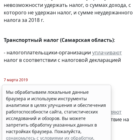
невозможности удержать налог, о суммах дохода, с
которого не удержан налог, и сумме неудержанного
налога за 2018 г.
Транспортный налог (Самарская область)
:
- налогоплательщики-организации
уплачивают
налог в соответствии с налоговой декларацией
Мы обрабатываем локальные данные
браузера и используем инструменты
аналитики в целях улучшения и обеспечения
7 марта 2019
работоспособности сайта, статистических
Плата за негативное воздействие на
исследований и обзоров. Вы можете
запретить обработку указанных данных в
окружающую среду:
настройках браузера. Пожалуйста,
-
лица
, обязанные вносить плату,
представляют
ознакомьтесь с условиями их обработки
.
декларацию
о плате за негативное воздействие на
Принять
окружающую среду за 2018 г.