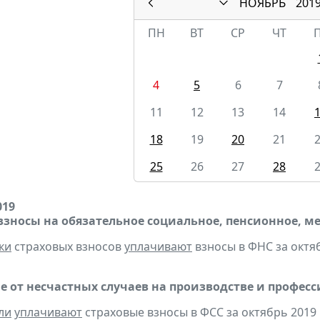
НОЯБРЬ
201
ПН
ВТ
СР
ЧТ
4
5
6
7
11
12
13
14
18
19
20
21
25
26
27
28
019
взносы на обязательное социальное, пенсионное, м
ки
страховых взносов
уплачивают
взносы в ФНС за октяб
е от несчастных случаев на производстве и профес
ли
уплачивают
страховые взносы в ФСС за октябрь 2019 