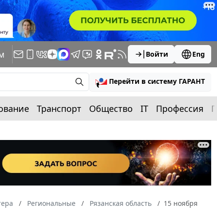
м
Войти
Eng
Перейти в систему ГАРАНТ
ование
Транспорт
Общество
IT
Профессия
П
тера
Региональные
Рязанская область
15 ноября