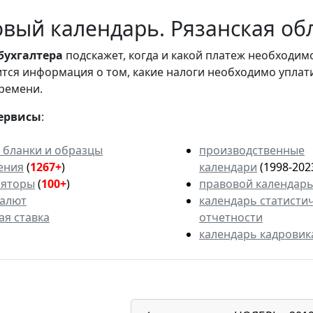
вый календарь. Рязанская обл
бухгалтера
подскажет, когда и какой платеж необходи
вится информация о том, какие налоги необходимо уплат
ремени.
ервисы
:
 бланки и образцы
производственные
ения
(
1267+
)
календари
(1998-202
ляторы
(
100+
)
правовой календар
валют
календарь статисти
ая ставка
отчетности
календарь кадровик