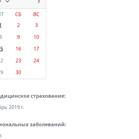
9
ПТ
СБ
ВС
1
2
3
8
9
10
15
16
17
22
23
24
29
30
едицинское страхование:
рь 2019 г.
сиональных заболеваний:
г.