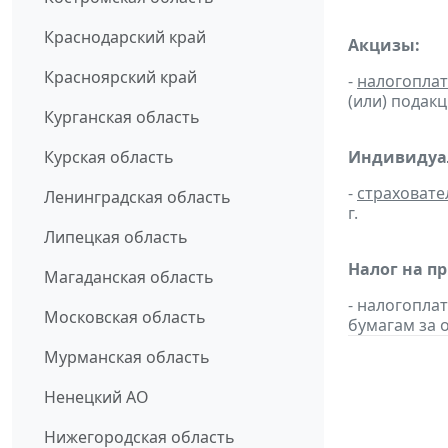
Краснодарский край
Акцизы:
Красноярский край
-
налогопла
(или) подак
Курганская область
Курская область
Индивидуал
-
страховате
Ленинградская область
г.
Липецкая область
Налог на п
Магаданская область
- налогопл
Московская область
бумагам за о
Мурманская область
Ненецкий АО
Нижегородская область