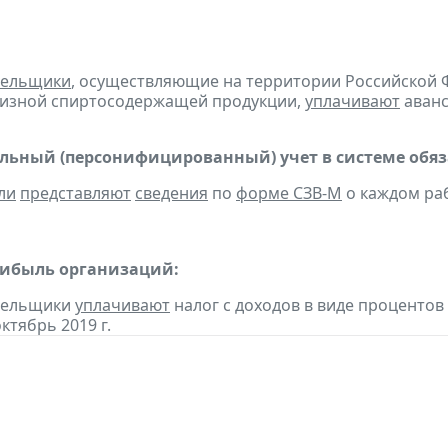
тельщики
, осуществляющие на территории Российской 
цизной спиртосодержащей продукции,
уплачивают
аванс
ьный (персонифицированный) учет в системе обяза
ли
представляют
сведения
по
форме СЗВ-М
о каждом раб
рибыль организаций:
ательщики
уплачивают
налог с доходов в виде проценто
ктябрь 2019 г.