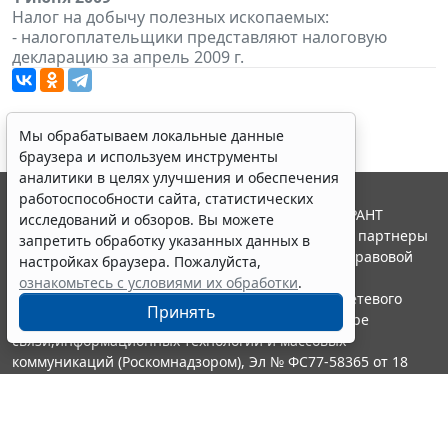
Налог на добычу полезных ископаемых:
- налогоплательщики представляют налоговую
декларацию за апрель 2009 г.
Мы обрабатываем локальные данные
браузера и используем инструменты
аналитики в целях улучшения и обеспечения
работоспособности сайта, статистических
© ООО "НПП "ГАРАНТ-СЕРВИС", 2026. Система ГАРАНТ
исследований и обзоров. Вы можете
выпускается с 1990 года. Компания "Гарант" и ее партнеры
запретить обработку указанных данных в
являются участниками Российской ассоциации правовой
настройках браузера. Пожалуйста,
информации ГАРАНТ.
ознакомьтесь с условиями их обработки
.
Портал ГАРАНТ.РУ зарегистрирован в качестве сетевого
Принять
издания Федеральной службой по надзору в сфере
связи,информационных технологий и массовых
коммуникаций (Роскомнадзором), Эл № ФС77-58365 от 18
июня 2014 года.
16+