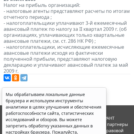
Налог на прибыль организаций:
- налоговые агенты представляют расчеты по итогам
отчетного периода ;
- налогоплательщики уплачивают 3-й ежемесячный
авансовый платеж по налогу за II квартал 2009 г. (об
организациях, уплачивающих только квартальные
авансовые платежи, см. ст. 286 НК РФ) ;
- налогоплательщики, исчисляющие ежемесячные
авансовые платежи исходя из фактически
полученной прибыли, представляют налоговую
декларацию и уплачивают авансовый платеж за май
2009 г.
Мы обрабатываем локальные данные
браузера и используем инструменты
аналитики в целях улучшения и обеспечения
работоспособности сайта, статистических
© ООО "НПП "ГАРАНТ-СЕРВИС", 2026. Система ГАРАНТ
исследований и обзоров. Вы можете
выпускается с 1990 года. Компания "Гарант" и ее партнеры
запретить обработку указанных данных в
являются участниками Российской ассоциации правовой
настройках браузера. Пожалуйста,