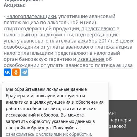
Акцизы:
-
налогоплательщики
, уплатившие авансовый
платеж акциза по алкогольной и (или)
спиртосодержащей продукции,
представляют
в
налоговый орган
документы
, подтверждающие
уплату авансового платежа за декабрь 2017 г. В целях
освобождения от уплаты авансового платежа акциза
налогоплательщики
представляют
в налоговый
орган банковскую гарантию и
извещение
об
освобождении от уплаты авансового платежа акциза
Мы обрабатываем локальные данные
браузера и используем инструменты
аналитики в целях улучшения и обеспечения
работоспособности сайта, статистических
© ООО "НПП "ГАРАНТ-СЕРВИС", 2026. Система ГАРАНТ
исследований и обзоров. Вы можете
выпускается с 1990 года. Компания "Гарант" и ее партнеры
запретить обработку указанных данных в
являются участниками Российской ассоциации правовой
настройках браузера. Пожалуйста,
информации ГАРАНТ.
ознакомьтесь с условиями их обработки
.