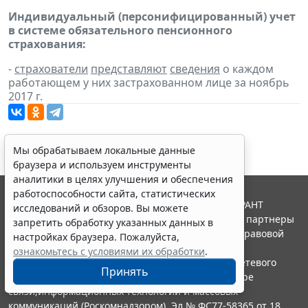
Индивидуальный (персонифицированный) учет
в системе обязательного пенсионного
страхования:
-
страхователи
представляют
сведения
о каждом
работающем у них застрахованном лице за ноябрь
2017 г.
Мы обрабатываем локальные данные
браузера и используем инструменты
аналитики в целях улучшения и обеспечения
работоспособности сайта, статистических
© ООО "НПП "ГАРАНТ-СЕРВИС", 2026. Система ГАРАНТ
исследований и обзоров. Вы можете
выпускается с 1990 года. Компания "Гарант" и ее партнеры
запретить обработку указанных данных в
являются участниками Российской ассоциации правовой
настройках браузера. Пожалуйста,
информации ГАРАНТ.
ознакомьтесь с условиями их обработки
.
Портал ГАРАНТ.РУ зарегистрирован в качестве сетевого
Принять
издания Федеральной службой по надзору в сфере
связи,информационных технологий и массовых
коммуникаций (Роскомнадзором), Эл № ФС77-58365 от 18