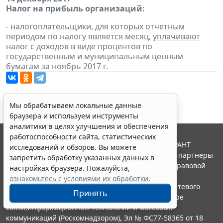
Налог на прибыль организаций:
- налогоплательщики, для которых отчетным
периодом по налогу является месяц,
уплачивают
налог с доходов в виде процентов по
государственным и муниципальным ценным
бумагам за ноябрь 2017 г.
Мы обрабатываем локальные данные
браузера и используем инструменты
аналитики в целях улучшения и обеспечения
работоспособности сайта, статистических
© ООО "НПП "ГАРАНТ-СЕРВИС", 2026. Система ГАРАНТ
исследований и обзоров. Вы можете
выпускается с 1990 года. Компания "Гарант" и ее партнеры
запретить обработку указанных данных в
являются участниками Российской ассоциации правовой
настройках браузера. Пожалуйста,
информации ГАРАНТ.
ознакомьтесь с условиями их обработки
.
Портал ГАРАНТ.РУ зарегистрирован в качестве сетевого
Принять
издания Федеральной службой по надзору в сфере
связи,информационных технологий и массовых
коммуникаций (Роскомнадзором), Эл № ФС77-58365 от 18