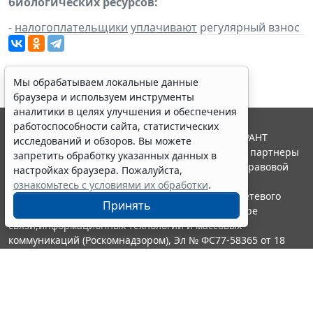
биологических ресурсов:
-
налогоплательщики
уплачивают
регулярный взнос
Мы обрабатываем локальные данные
браузера и используем инструменты
аналитики в целях улучшения и обеспечения
работоспособности сайта, статистических
© ООО "НПП "ГАРАНТ-СЕРВИС", 2026. Система ГАРАНТ
исследований и обзоров. Вы можете
выпускается с 1990 года. Компания "Гарант" и ее партнеры
запретить обработку указанных данных в
являются участниками Российской ассоциации правовой
настройках браузера. Пожалуйста,
информации ГАРАНТ.
ознакомьтесь с условиями их обработки
.
Портал ГАРАНТ.РУ зарегистрирован в качестве сетевого
Принять
издания Федеральной службой по надзору в сфере
связи,информационных технологий и массовых
коммуникаций (Роскомнадзором), Эл № ФС77-58365 от 18
июня 2014 года.
16+
Контакты
8-800-200-88-88