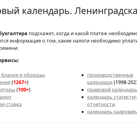
вый календарь. Ленинградска
бухгалтера
подскажет, когда и какой платеж необходи
вится информация о том, какие налоги необходимо уплат
ремени.
ервисы
:
 бланки и образцы
производственные
ения
(
1267+
)
календари
(1998-202
ляторы
(
100+
)
правовой календар
валют
календарь статисти
ая ставка
отчетности
календарь кадровик