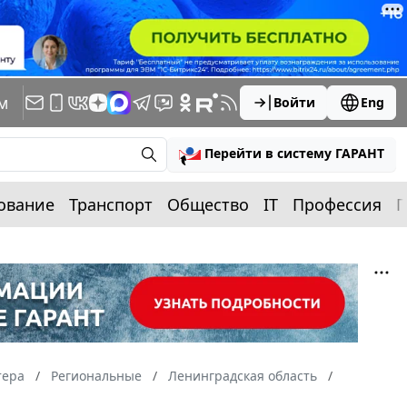
м
Войти
Eng
Перейти в систему ГАРАНТ
ование
Транспорт
Общество
IT
Профессия
П
тера
Региональные
Ленинградская область