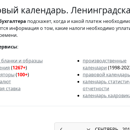
вый календарь. Ленинградская
бухгалтера
подскажет, когда и какой платеж необходи
вится информация о том, какие налоги необходимо уплат
ремени.
ервисы
:
 бланки и образцы
производственные
ения
(
1267+
)
календари
(1998-202
ляторы
(
100+
)
правовой календар
валют
календарь статисти
ая ставка
отчетности
календарь кадровик
СЕНТЯБРЬ
201