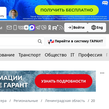
м
Войти
Eng
Перейти в систему ГАРАНТ
ование
Транспорт
Общество
IT
Профессия
П
тера
Региональные
Ленинградская область
20