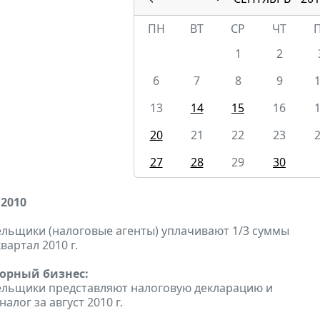
ПН
ВТ
СР
ЧТ
1
2
6
7
8
9
13
14
15
16
20
21
22
23
27
28
29
30
 2010
льщики (налоговые агенты) уплачивают 1/3 суммы
квартал 2010 г.
горный бизнес:
ельщики представляют налоговую декларацию и
алог за август 2010 г.