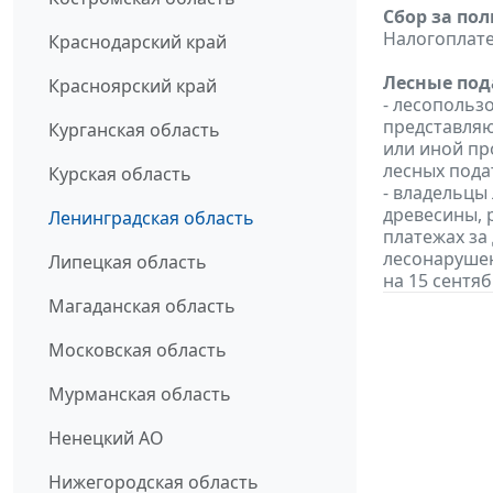
Сбор за по
Налогоплат
Краснодарский край
Лесные под
Красноярский край
- лесопольз
представляю
Курганская область
или иной пр
лесных подат
Курская область
- владельцы
древесины, 
Ленинградская область
платежах за 
лесонарушен
Липецкая область
на 15 сентяб
Магаданская область
Московская область
Мурманская область
Ненецкий АО
Нижегородская область