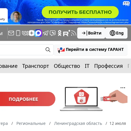
м
Войти
Eng
Перейти в систему ГАРАНТ
ование
Транспорт
Общество
IT
Профессия
П
тера
Региональные
Ленинградская область
12 июля