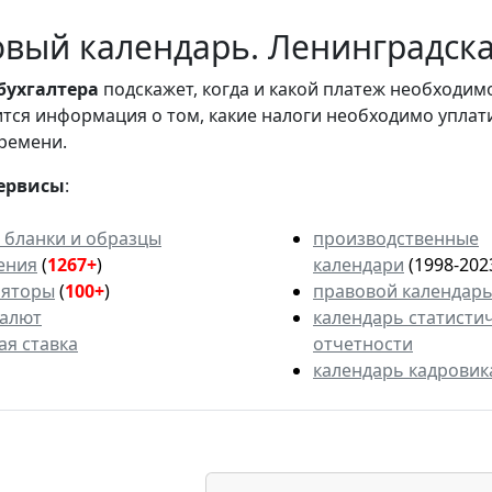
вый календарь. Ленинградская
бухгалтера
подскажет, когда и какой платеж необходи
вится информация о том, какие налоги необходимо уплат
ремени.
ервисы
:
 бланки и образцы
производственные
ения
(
1267+
)
календари
(1998-202
ляторы
(
100+
)
правовой календар
валют
календарь статисти
ая ставка
отчетности
календарь кадровик