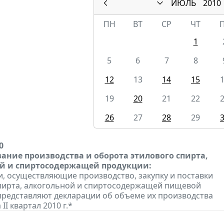
ИЮЛЬ
2010
ПН
ВТ
СР
ЧТ
1
5
6
7
8
12
13
14
15
19
20
21
22
26
27
28
29
0
ание производства и оборота этилового спирта,
й и спиртосодержащей продукции:
, осуществляющие производство, закупку и поставки
пирта, алкогольной и спиртосодержащей пищевой
представляют декларации об объеме их производства
II квартал 2010 г.*