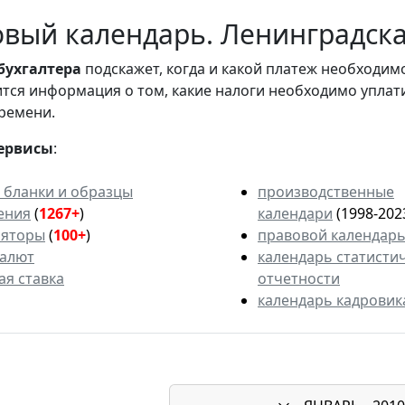
вый календарь. Ленинградская
бухгалтера
подскажет, когда и какой платеж необходи
вится информация о том, какие налоги необходимо уплат
ремени.
ервисы
:
 бланки и образцы
производственные
ения
(
1267+
)
календари
(1998-202
ляторы
(
100+
)
правовой календар
валют
календарь статисти
ая ставка
отчетности
календарь кадровик