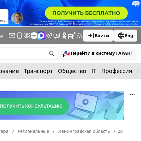
м
Войти
Eng
Перейти в систему ГАРАНТ
ование
Транспорт
Общество
IT
Профессия
П
тера
Региональные
Ленинградская область
28