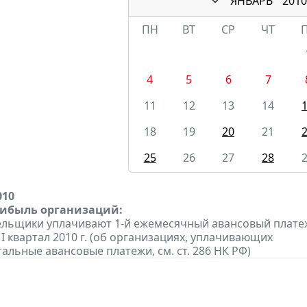
ЯНВАРЬ
2010
ПН
ВТ
СР
ЧТ
4
5
6
7
11
12
13
14
18
19
20
21
25
26
27
28
010
рибыль организаций:
ельщики уплачивают 1-й ежемесячный авансовый плате
 I квартал 2010 г. (об организациях, уплачивающих
альные авансовые платежи, см. ст. 286 НК РФ)