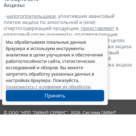
Акцизы:
-
налогоплательщики
, уплатившие авансовый
платеж акциза по алкогольной и (или)
спиртосодержащей продукции,
представляют
в
налоговый орган
документы
, подтверждающие
уплату авансового платежа за март 2016 г. В целях
Мы обрабатываем локальные данные
освобождения от уплаты авансового платежа акциза
браузера и используем инструменты
налогоплательщики
представляют
в налоговый
аналитики в целях улучшения и обеспечения
орган банковскую гарантию и
извещение
об
работоспособности сайта, статистических
освобождении от уплаты авансового платежа акциза
исследований и обзоров. Вы можете
запретить обработку указанных данных в
настройках браузера. Пожалуйста,
ознакомьтесь с условиями их обработки
.
Принять
© ООО "НПП "ГАРАНТ-СЕРВИС", 2026. Система ГАРАНТ
выпускается с 1990 года. Компания "Гарант" и ее партнеры
являются участниками Российской ассоциации правовой
информации ГАРАНТ.