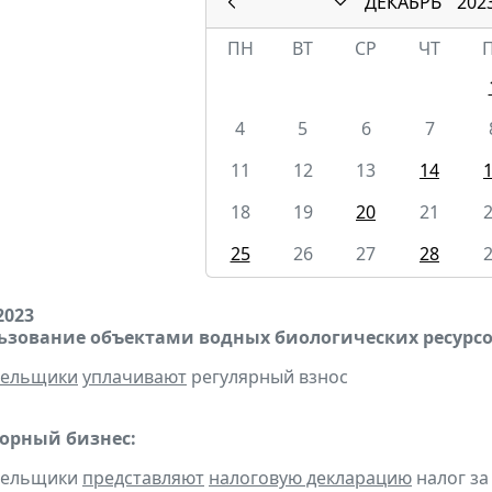
ДЕКАБРЬ
202
ПН
ВТ
СР
ЧТ
4
5
6
7
11
12
13
14
18
19
20
21
25
26
27
28
2023
льзование объектами водных биологических ресурсо
тельщики
уплачивают
регулярный взнос
горный бизнес:
ательщики
представляют
налоговую декларацию
налог за