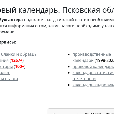
вый календарь. Псковская обл
бухгалтера
подскажет, когда и какой платеж необходи
вится информация о том, какие налоги необходимо уплат
ремени.
ервисы
:
 бланки и образцы
производственные
ения
(
1267+
)
календари
(1998-202
ляторы
(
100+
)
правовой календар
валют
календарь статисти
ая ставка
отчетности
календарь кадровик