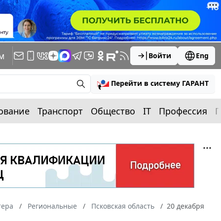
м
Войти
Eng
Перейти в систему ГАРАНТ
ование
Транспорт
Общество
IT
Профессия
П
тера
Региональные
Псковская область
20 декабря