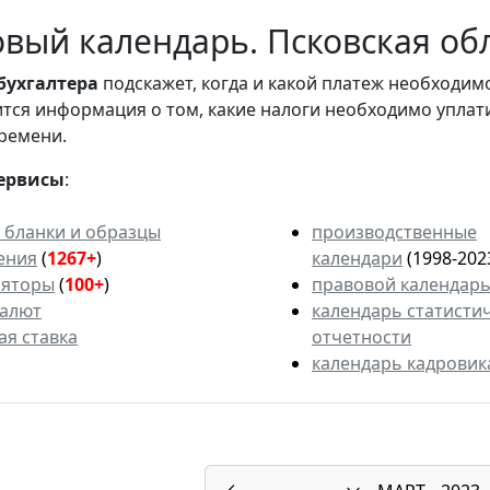
вый календарь. Псковская обл
бухгалтера
подскажет, когда и какой платеж необходи
вится информация о том, какие налоги необходимо уплат
ремени.
ервисы
:
 бланки и образцы
производственные
ения
(
1267+
)
календари
(1998-202
ляторы
(
100+
)
правовой календар
валют
календарь статисти
ая ставка
отчетности
календарь кадровик