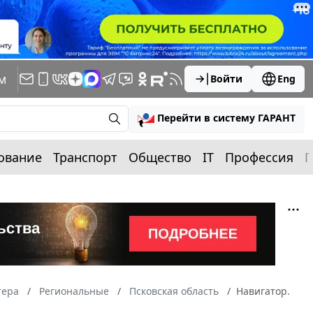
м
Войти
Eng
Перейти в систему ГАРАНТ
ование
Транспорт
Общество
IT
Профессия
П
тера
Региональные
Псковская область
Навигатор.