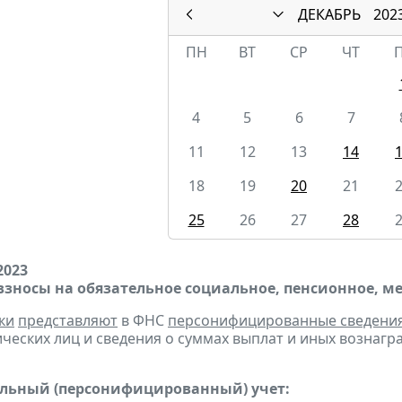
ДЕКАБРЬ
202
ПН
ВТ
СР
ЧТ
4
5
6
7
11
12
13
14
18
19
20
21
25
26
27
28
2023
взносы на обязательное социальное, пенсионное, м
ки
представляют
в ФНС
персонифицированные сведени
ческих лиц и сведения о суммах выплат и иных вознаграж
льный (персонифицированный) учет: