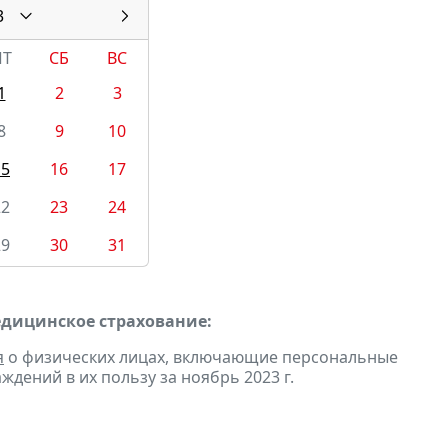
3
ПТ
СБ
ВС
1
2
3
8
9
10
15
16
17
22
23
24
29
30
31
едицинское страхование:
я
о физических лицах, включающие персональные
дений в их пользу за ноябрь 2023 г.