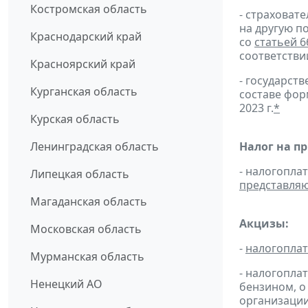
Костромская область
- страховат
на другую п
Краснодарский край
со
статьей 6
соответстви
Красноярский край
- государс
Курганская область
составе фо
2023 г.
*
Курская область
Ленинградская область
Налог на п
- налогопла
Липецкая область
представля
Магаданская область
Акцизы:
Московская область
-
налогопла
Мурманская область
- налогопла
Ненецкий АО
бензином, о
организации