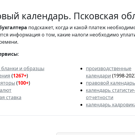
вый календарь. Псковская обл
бухгалтера
подскажет, когда и какой платеж необходи
вится информация о том, какие налоги необходимо уплат
ремени.
ервисы
:
 бланки и образцы
производственные
ения
(
1267+
)
календари
(1998-202
ляторы
(
100+
)
правовой календар
валют
календарь статисти
ая ставка
отчетности
календарь кадровик