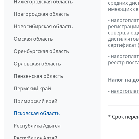
Нижегородская область
средних дис
имеющих сер
Новгородская область
- налогопла
Новосибирская область
регистрации
совершающей
Омская область
дистиллятов
сертификат 
Оренбургская область
- налогопл
реестр пост
Орловская область
Пензенская область
Налог на д
Пермский край
-
налогопла
Приморский край
Псковская область
* Срок пере
Республика Адыгея
Республика Алтай