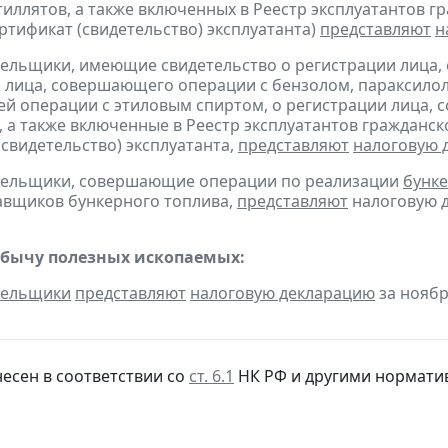
тиллятов, а также включенных в Реестр эксплуатантов 
тификат (свидетельство) эксплуатанта)
представляют
н
тельщики, имеющие свидетельство о регистрации лица
 лица, совершающего операции с бензолом, параксилол
 операции с этиловым спиртом, о регистрации лица, 
, а также включенные в Реестр эксплуатантов граждан
(свидетельство) эксплуатанта,
представляют
налоговую 
ательщики, совершающие операции по реализации
бунке
авщиков бункерного топлива,
представляют
налоговую д
обычу полезных ископаемых:
тельщики
представляют
налоговую декларацию
за ноябр
несен в соответствии со
ст. 6.1
НК РФ и другими
нормати