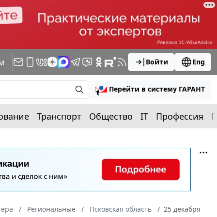
м
Войти
Eng
Перейти в систему ГАРАНТ
ование
Транспорт
Общество
IT
Профессия
П
тера
Региональные
Псковская область
25 декабря