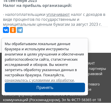
14 сентября 2023
Налог на прибыль организаций:
- налогоплательщики
уплачивают
налог с доходов в
виде процентов по государственным и
муниципальным ценным бумагам за август 2023 г.
Мы обрабатываем локальные данные
браузера и используем инструменты
аналитики в целях улучшения и обеспечения
работоспособности сайта, статистических
© ООО "НПП "ГАРАНТ-СЕРВИС", 2026. Система ГАРАНТ
исследований и обзоров. Вы можете
выпускается с 1990 года. Компания "Гарант" и ее партнеры
запретить обработку указанных данных в
являются участниками Российской ассоциации правовой
настройках браузера. Пожалуйста,
информации ГАРАНТ.
ознакомьтесь с условиями их обработки
.
Портал ГАРАНТ.РУ зарегистрирован в качестве сетевого
Принять
издания Федеральной службой по надзору в сфере
связи,информационных технологий и массовых
коммуникаций (Роскомнадзором), Эл № ФС77-58365 от 18
июня 2014 года.