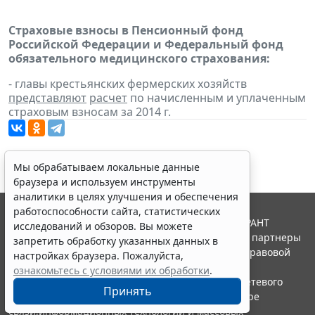
Страховые взносы в Пенсионный фонд
Российской Федерации и Федеральный фонд
обязательного медицинского страхования:
- главы крестьянских фермерских хозяйств
представляют
расчет
по начисленным и уплаченным
страховым взносам за 2014 г.
Мы обрабатываем локальные данные
браузера и используем инструменты
аналитики в целях улучшения и обеспечения
работоспособности сайта, статистических
© ООО "НПП "ГАРАНТ-СЕРВИС", 2026. Система ГАРАНТ
исследований и обзоров. Вы можете
выпускается с 1990 года. Компания "Гарант" и ее партнеры
запретить обработку указанных данных в
являются участниками Российской ассоциации правовой
настройках браузера. Пожалуйста,
информации ГАРАНТ.
ознакомьтесь с условиями их обработки
.
Портал ГАРАНТ.РУ зарегистрирован в качестве сетевого
Принять
издания Федеральной службой по надзору в сфере
связи,информационных технологий и массовых