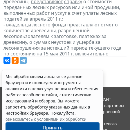
древесины,
представляют
справку
о стоимости
переданных лесных ресурсов или иной продукции,
выполненных работ и услуг в счет уплаты лесных
податей за апрель 2011 г.;
- владельцы лесного фонда
представляют
отчет
о
количестве древесины, разрешенной
лесопользователям к заготовке, платежах за
древесину, о суммах неустоек и ущерба за
лесонарушения за истекший период текущего года
по состоянию на 15 мая 2011 г. включительно
Мы обрабатываем локальные данные
браузера и используем инструменты
аналитики в целях улучшения и обеспечения
работоспособности сайта, статистических
© ООО "НПП "ГАРАНТ-СЕРВИС", 2026. Система ГАРАНТ
исследований и обзоров. Вы можете
выпускается с 1990 года. Компания "Гарант" и ее партнеры
запретить обработку указанных данных в
являются участниками Российской ассоциации правовой
настройках браузера. Пожалуйста,
информации ГАРАНТ.
ознакомьтесь с условиями их обработки
.
Портал ГАРАНТ.РУ зарегистрирован в качестве сетевого
Принять
издания Федеральной службой по надзору в сфере