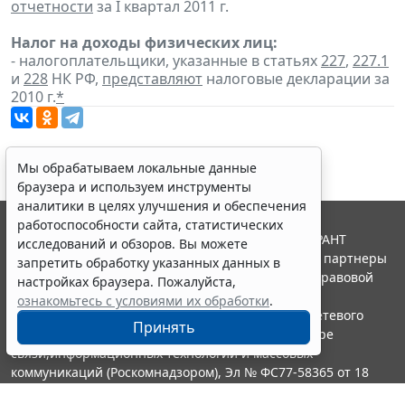
отчетности
за I квартал 2011 г.
Налог на доходы физических лиц:
- налогоплательщики, указанные в статьях
227
,
227.1
и
228
НК РФ,
представляют
налоговые декларации за
2010 г.
*
Мы обрабатываем локальные данные
браузера и используем инструменты
аналитики в целях улучшения и обеспечения
работоспособности сайта, статистических
© ООО "НПП "ГАРАНТ-СЕРВИС", 2026. Система ГАРАНТ
исследований и обзоров. Вы можете
выпускается с 1990 года. Компания "Гарант" и ее партнеры
запретить обработку указанных данных в
являются участниками Российской ассоциации правовой
настройках браузера. Пожалуйста,
информации ГАРАНТ.
ознакомьтесь с условиями их обработки
.
Портал ГАРАНТ.РУ зарегистрирован в качестве сетевого
Принять
издания Федеральной службой по надзору в сфере
связи,информационных технологий и массовых
коммуникаций (Роскомнадзором), Эл № ФС77-58365 от 18
июня 2014 года.