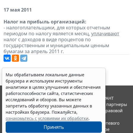
17 мая 2011
Налог на прибыль организаций:
- налогоплательщики, для которых отчетным
периодом по налогу является месяц,
уплачивают
налог с доходов в виде процентов по
государственным и муниципальным ценным
бумагам за апрель 2011 г.
Мы обрабатываем локальные данные
браузера и используем инструменты
аналитики в целях улучшения и обеспечения
работоспособности сайта, статистических
© ООО "НПП "ГАРАНТ-СЕРВИС", 2026. Система ГАРАНТ
исследований и обзоров. Вы можете
выпускается с 1990 года. Компания "Гарант" и ее партнеры
запретить обработку указанных данных в
являются участниками Российской ассоциации правовой
настройках браузера. Пожалуйста,
информации ГАРАНТ.
ознакомьтесь с условиями их обработки
.
Портал ГАРАНТ.РУ зарегистрирован в качестве сетевого
Принять
издания Федеральной службой по надзору в сфере