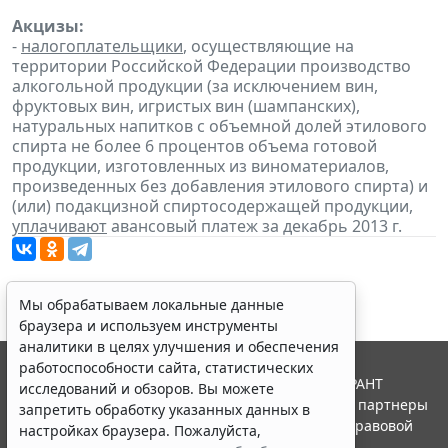
Акцизы:
-
налогоплательщики
, осуществляющие на
территории Российской Федерации производство
алкогольной продукции (за исключением вин,
фруктовых вин, игристых вин (шампанских),
натуральных напитков с объемной долей этилового
спирта не более 6 процентов объема готовой
продукции, изготовленных из виноматериалов,
произведенных без добавления этилового спирта) и
(или) подакцизной спиртосодержащей продукции,
уплачивают
авансовый платеж за декабрь 2013 г.
Мы обрабатываем локальные данные
браузера и используем инструменты
аналитики в целях улучшения и обеспечения
работоспособности сайта, статистических
© ООО "НПП "ГАРАНТ-СЕРВИС", 2026. Система ГАРАНТ
исследований и обзоров. Вы можете
выпускается с 1990 года. Компания "Гарант" и ее партнеры
запретить обработку указанных данных в
являются участниками Российской ассоциации правовой
настройках браузера. Пожалуйста,
информации ГАРАНТ.