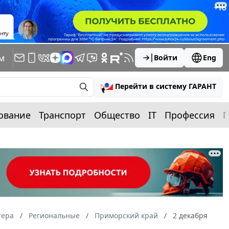
м
Войти
Eng
Перейти в систему ГАРАНТ
ование
Транспорт
Общество
IT
Профессия
П
тера
Региональные
Приморский край
2 декабря