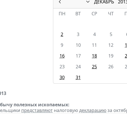
ДЕКАБРЬ
201
ПН
ВТ
СР
ЧТ
2
3
4
5
9
10
11
12
16
17
18
19
23
24
25
26
30
31
013
обычу полезных ископаемых:
ательщики
представляют
налоговую
декларацию
за октябр