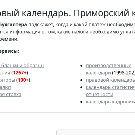
вый календарь. Приморский к
бухгалтера
подскажет, когда и какой платеж необходи
вится информация о том, какие налоги необходимо уплат
ремени.
ервисы
:
 бланки и образцы
производственные
ения
(
1267+
)
календари
(1998-202
ляторы
(
100+
)
правовой календар
валют
календарь статисти
ая ставка
отчетности
календарь кадровик