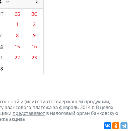
4
ПТ
СБ
ВС
1
2
7
8
9
14
15
16
21
22
23
28
огольной и (или) спиртосодержащей продукции,
 авансового платежа за февраль 2014 г. В целях
ьщики
представляют
в налоговый орган банковскую
ежа акциза