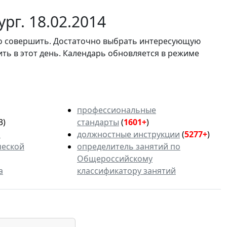
рг. 18.02.2014
мо совершить. Достаточно выбрать интересующую
ить в этот день. Календарь обновляется в режиме
профессиональные
3)
стандарты
(
1601+
)
ь
должностные инструкции
(
5277+
)
ческой
определитель занятий по
Общероссийскому
а
классификатору занятий