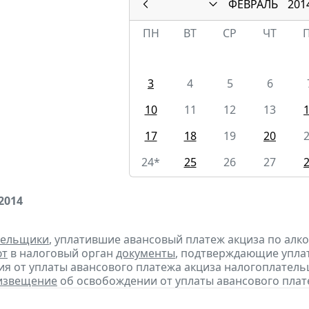
ФЕВРАЛЬ
201
ПН
ВТ
СР
ЧТ
3
4
5
6
10
11
12
13
17
18
19
20
24*
25
26
27
2014
тельщики
, уплатившие авансовый платеж акциза по алк
ют
в налоговый орган
документы
, подтверждающие уплату
я от уплаты авансового платежа акциза налогоплател
извещение
об освобождении от уплаты авансового плат