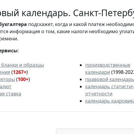
вый календарь. Санкт-Петербу
бухгалтера
подскажет, когда и какой платеж необходи
вится информация о том, какие налоги необходимо уплат
ремени.
ервисы
:
 бланки и образцы
производственные
ения
(
1267+
)
календари
(1998-202
ляторы
(
100+
)
правовой календар
валют
календарь статисти
ая ставка
отчетности
календарь кадровик