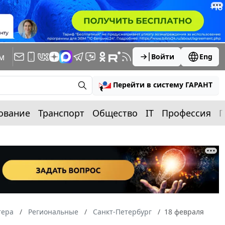
м
Войти
Eng
Перейти в систему ГАРАНТ
ование
Транспорт
Общество
IT
Профессия
П
тера
Региональные
Санкт-Петербург
18 февраля