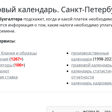
вый календарь. Санкт-Петербу
бухгалтера
подскажет, когда и какой платеж необходи
вится информация о том, какие налоги необходимо уплат
ремени.
ервисы
:
 бланки и образцы
производственные
ения
(
1267+
)
календари
(1998-202
ляторы
(
100+
)
правовой календар
валют
календарь статисти
ая ставка
отчетности
календарь кадровик