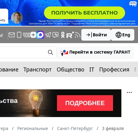
м
Войти
Eng
Перейти в систему ГАРАНТ
ование
Транспорт
Общество
IT
Профессия
П
тера
Региональные
Санкт-Петербург
3 февраля