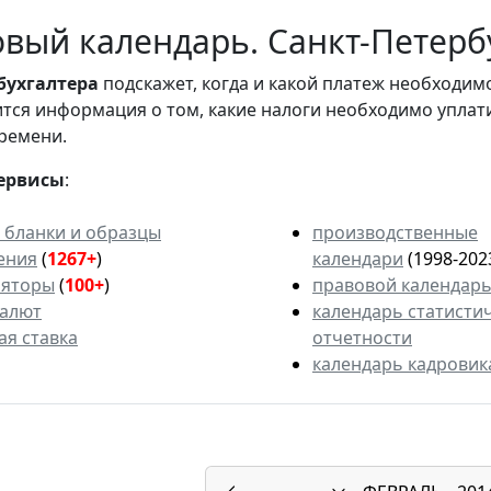
вый календарь. Санкт-Петербу
бухгалтера
подскажет, когда и какой платеж необходи
вится информация о том, какие налоги необходимо уплат
ремени.
ервисы
:
 бланки и образцы
производственные
ения
(
1267+
)
календари
(1998-202
ляторы
(
100+
)
правовой календар
валют
календарь статисти
ая ставка
отчетности
календарь кадровик