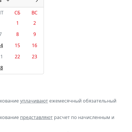
4
ПТ
СБ
ВС
1
2
7
8
9
14
15
16
21
22
23
28
ахование
уплачивают
ежемесячный обязательный
ахование
представляют
расчет по начисленным и