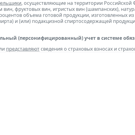
тельщики
, осуществляющие на территории Российской 
 вин, фруктовых вин, игристых вин (шампанских), нату
процентов объема готовой продукции, изготовленных и
пирта) и (или) подакцизной спиртосодержащей продукц
ьный (персонифицированный) учет в системе обяза
ели
представляют
сведения о страховых взносах и страхо