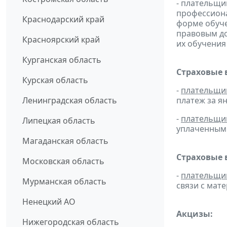
- плательщи
профессиона
Краснодарский край
форме обуче
правовым д
Красноярский край
их обучения
Курганская область
Страховые 
Курская область
-
плательщи
Ленинградская область
платеж за ян
-
плательщи
Липецкая область
уплаченным 
Магаданская область
Страховые 
Московская область
-
плательщи
Мурманская область
связи с мат
Ненецкий АО
Акцизы:
Нижегородская область