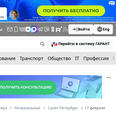
м
Войти
Eng
Перейти в систему ГАРАНТ
ование
Транспорт
Общество
IT
Профессия
П
тера
Региональные
Санкт-Петербург
17 февраля