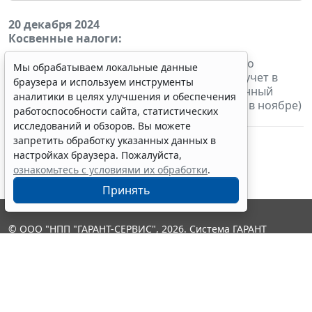
20 декабря 2024
Косвенные налоги:
-
налогоплательщики
уплачивают
налоги по
Мы обрабатываем локальные данные
импортированным товарам, принятым на учет в
браузера и используем инструменты
ноябре 2024 г. (срок платежа, предусмотренный
аналитики в целях улучшения и обеспечения
договором (контрактом) лизинга, наступил в ноябре)
работоспособности сайта, статистических
и
представляют
налоговую декларацию
исследований и обзоров. Вы можете
запретить обработку указанных данных в
настройках браузера. Пожалуйста,
ознакомьтесь с условиями их обработки
.
Принять
© ООО "НПП "ГАРАНТ-СЕРВИС", 2026. Система ГАРАНТ
выпускается с 1990 года. Компания "Гарант" и ее партнеры
являются участниками Российской ассоциации правовой
информации ГАРАНТ.
Контакты
8-800-200-88-88